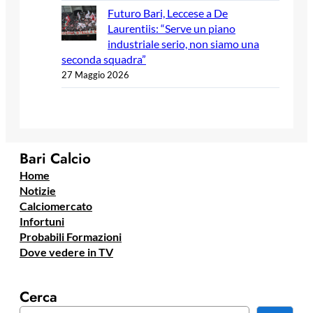
Futuro Bari, Leccese a De
Laurentiis: “Serve un piano
industriale serio, non siamo una
seconda squadra”
27 Maggio 2026
Bari Calcio
Home
Notizie
Calciomercato
Infortuni
Probabili Formazioni
Dove vedere in TV
Cerca
C