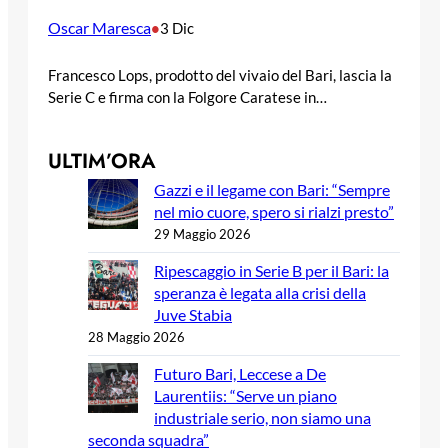
Oscar Maresca
•
3 Dic
Francesco Lops, prodotto del vivaio del Bari, lascia la
Serie C e firma con la Folgore Caratese in…
ULTIM’ORA
Gazzi e il legame con Bari: “Sempre
nel mio cuore, spero si rialzi presto”
29 Maggio 2026
Ripescaggio in Serie B per il Bari: la
speranza è legata alla crisi della
Juve Stabia
28 Maggio 2026
Futuro Bari, Leccese a De
Laurentiis: “Serve un piano
industriale serio, non siamo una
seconda squadra”