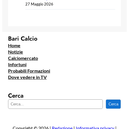
27 Maggio 2026
Bari Calcio
Home
Notizie
Calciomercato
Infortuni
Probabili Formazioni
Dove vedere in TV
Cerca
C
Cerca
e
r
c
a
Copyright © 2026 |
Redazione
|
Informativa privacy
|