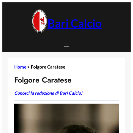
Vai
al
contenuto
Bari Calcio
Home
>
Folgore Caratese
Folgore Caratese
Conosci la redazione di Bari Calcio!