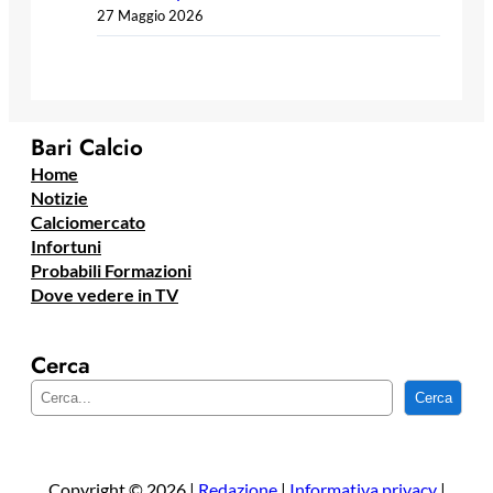
27 Maggio 2026
Bari Calcio
Home
Notizie
Calciomercato
Infortuni
Probabili Formazioni
Dove vedere in TV
Cerca
C
Cerca
e
r
c
a
Copyright © 2026 |
Redazione
|
Informativa privacy
|