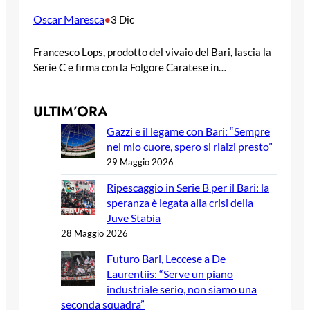
Oscar Maresca
•
3 Dic
Francesco Lops, prodotto del vivaio del Bari, lascia la
Serie C e firma con la Folgore Caratese in…
ULTIM’ORA
Gazzi e il legame con Bari: “Sempre
nel mio cuore, spero si rialzi presto”
29 Maggio 2026
Ripescaggio in Serie B per il Bari: la
speranza è legata alla crisi della
Juve Stabia
28 Maggio 2026
Futuro Bari, Leccese a De
Laurentiis: “Serve un piano
industriale serio, non siamo una
seconda squadra”