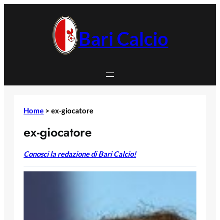
Vai
al
contenuto
Bari Calcio
Home
>
ex-giocatore
ex-giocatore
Conosci la redazione di Bari Calcio!