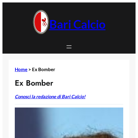
Vai
al
contenuto
Bari Calcio
Home
>
Ex Bomber
Ex Bomber
Conosci la redazione di Bari Calcio!