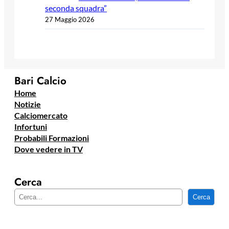
seconda squadra”
27 Maggio 2026
Bari Calcio
Home
Notizie
Calciomercato
Infortuni
Probabili Formazioni
Dove vedere in TV
Cerca
C
Cerca
e
r
c