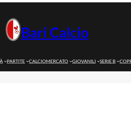
Bari Calcio
TÀ
PARTITE
CALCIOMERCATO
GIOVANILI
SERIE B
COPP