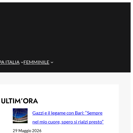
A ITALIA
FEMMINILE
ULTIM’ORA
Gazzi e il legame con Bari: “Sempre
nel mio cuore, spero si rialzi presto”
29 Maggio 2026