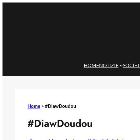
Vai
al
contenuto
HOME
NOTIZIE
SOCIE
Home
>
#DiawDoudou
#DiawDoudou