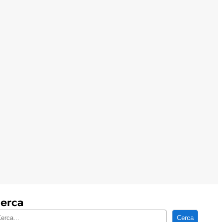
erca
Cerca