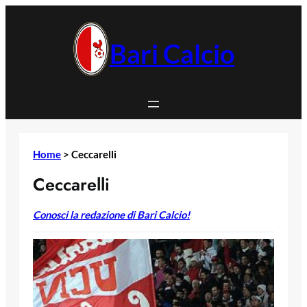
Vai
al
contenuto
Bari Calcio
Home
>
Ceccarelli
Ceccarelli
Conosci la redazione di Bari Calcio!