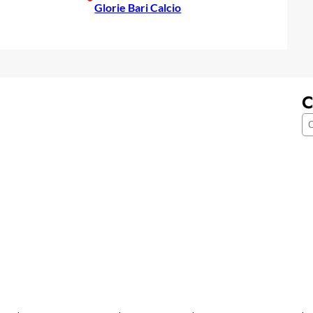
Glorie Bari Calcio
C
C
e
r
c
a