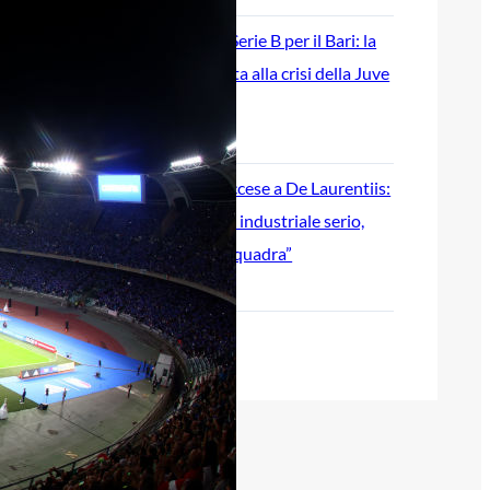
Ripescaggio in Serie B per il Bari: la
speranza è legata alla crisi della Juve
Stabia
28 Maggio 2026
Futuro Bari, Leccese a De Laurentiis:
“Serve un piano industriale serio,
non siamo una seconda squadra”
27 Maggio 2026