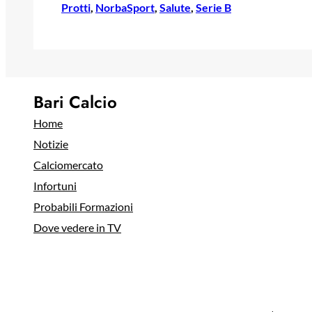
Protti
, 
NorbaSport
, 
Salute
, 
Serie B
Bari Calcio
Home
Notizie
Calciomercato
Infortuni
Probabili Formazioni
Dove vedere in TV