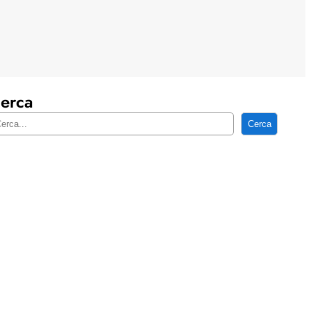
erca
Cerca