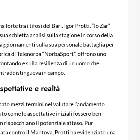
 forte tra i tifosi del Bari. Igor Protti, “lo Zar”
ua schietta analisi sulla stagione in corso della
 aggiornamenti sulla sua personale battaglia per
 rubrica di Telenorba “NorbaSport”, offrono uno
frontando e sulla resilienza di un uomo che
contraddistingueva in campo.
aspettative e realtà
 usato mezzi termini nel valutare l’andamento
ato come le aspettative iniziali fossero ben
on rispecchiano il potenziale atteso. Pur
tata contro il Mantova, Protti ha evidenziato una