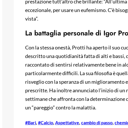
prestazione tutt’altro che brillante: “All’ultim
eccezionale, per usare un eufemismo. C’è bisogn
vista”.
La battaglia personale di Igor Pro
Con la stessa onestà, Protti ha aperto il suo cu
descritto una quotidianità fatta di alti e bassi
raccontato di sentirsi relativamente bene in alc
particolarmente difficili. La sua filosofia è quel
risveglio con la speranza di un miglioramento
prescritte. Ha inoltre annunciato l’inizio di un
settimane che affronta con la determinazione di 
un “pareggio” contro la malattia.
#Bari
, 
#Calcio
, 
Aspettative
, 
cambio di passo
, 
chemi