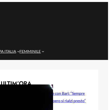
A ITALIA
FEMMINILE
ULTIM’ORA
Gazzi e il legame con Bari: “Sempre
nel mio cuore, spero si rialzi presto”
29 Maggio 2026