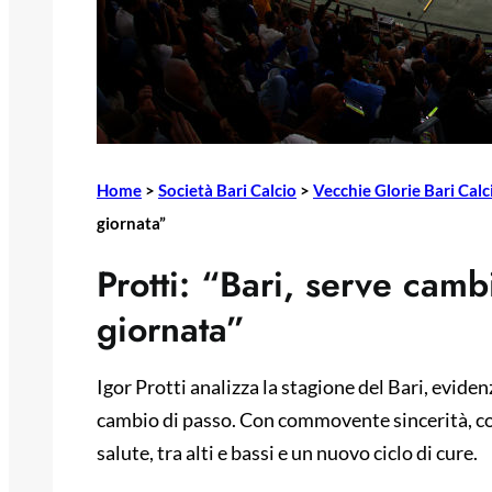
Home
>
Società Bari Calcio
>
Vecchie Glorie Bari Calc
giornata”
Protti: “Bari, serve camb
giornata”
Igor Protti analizza la stagione del Bari, evide
cambio di passo. Con commovente sincerità, con
salute, tra alti e bassi e un nuovo ciclo di cure.