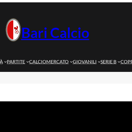
Bari Calcio
TÀ
PARTITE
CALCIOMERCATO
GIOVANILI
SERIE B
COPP