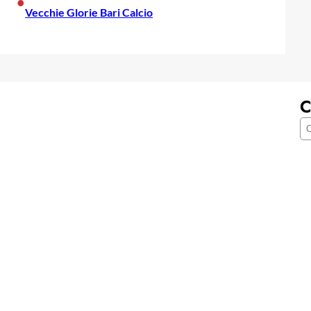
•
Vecchie Glorie Bari Calcio
C
C
e
r
c
a