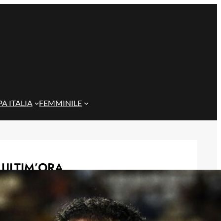
A ITALIA
FEMMINILE
ULTIM’ORA
Gazzi e il legame con Bari: “Sempre
nel mio cuore, spero si rialzi presto”
29 Maggio 2026