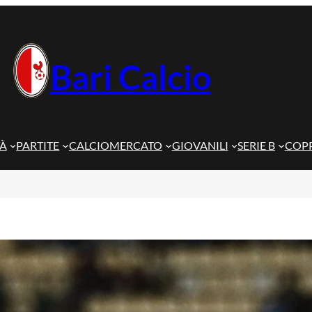
Bari Calcio
TÀ
PARTITE
CALCIOMERCATO
GIOVANILI
SERIE B
COPP