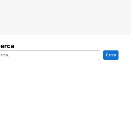
erca
Cerca