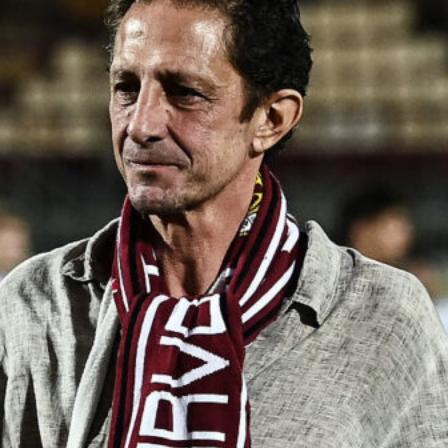
Ripescaggio in Serie B per il Bari: la
speranza è legata alla crisi della Juve
Stabia
28 Maggio 2026
Futuro Bari, Leccese a De Laurentiis:
“Serve un piano industriale serio,
non siamo una seconda squadra”
27 Maggio 2026