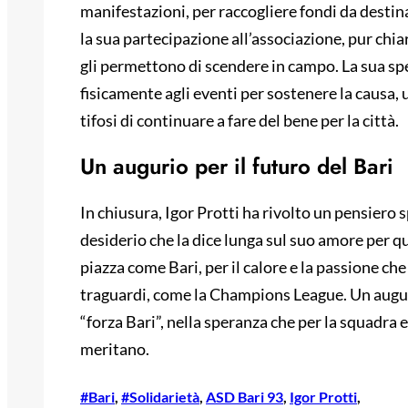
manifestazioni, per raccogliere fondi da destina
la sua partecipazione all’associazione, pur chia
gli permettono di scendere in campo. La sua sp
fisicamente agli eventi per sostenere la causa,
tifosi di continuare a fare del bene per la città.
Un augurio per il futuro del Bari
In chiusura, Igor Protti ha rivolto un pensiero 
desiderio che la dice lunga sul suo amore per q
piazza come Bari, per il calore e la passione c
traguardi, come la Champions League. Un augu
“forza Bari”, nella speranza che per la squadra e
meritano.
#Bari
, 
#Solidarietà
, 
ASD Bari 93
, 
Igor Protti
, 