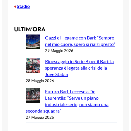
Stadio
•
ULTIM’ORA
Gazzi e il legame con Bari: “Sempre
nel mio cuore, spero si rialzi presto”
29 Maggio 2026
Ripescaggio in Serie B per il Bari: la
speranza è legata alla crisi della
Juve Stabia
28 Maggio 2026
Futuro Bari, Leccese a De
Laurentiis: “Serve un piano
industriale serio, non siamo una
seconda squadra”
27 Maggio 2026