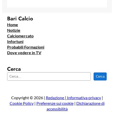
Bari Calcio
Home
Notizie
Calciomercato
Infortuni
Probabili Formazioni
Dove vedere in TV
Cerca
C
Cerca
e
r
c
a
Copyright © 2026 |
Redazione
|
Informativa privacy
|
Cookie Policy
|
Preferenze sui cookie
|
Dichiarazione di
accessibilità