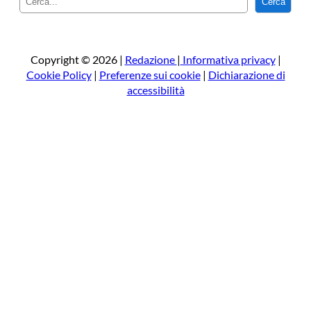
Cerca
e
r
c
a
Copyright © 2026 |
Redazione
|
Informativa privacy
|
Cookie Policy
|
Preferenze sui cookie
|
Dichiarazione di
accessibilità