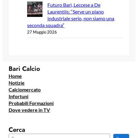
Futuro Bari, Leccese a De
Laurentiis: “Serve un piano
industriale serio, non siamo una
seconda squadra”
27 Maggio 2026
Bari Calcio
Home
Notizie
Calciomercato
Infortuni
Probabili Formazioni
Dove vedere in TV
Cerca
C