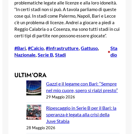
problematiche legate alle licenze e alla loro idoneità.
“In certi stadi non si può. A tavola parliamo di queste
cose qui. In stadi come Palermo, Napoli, Bari e Lecce
c’è un problema di licenze. Andrei a giocare a piedi a
Reggio Calabria o a Cosenza, ma sono tutti stadi in cui
certi tipi di partite non possono essere giocate”.
#Bari
, 
#Calcio
, 
#Infrastrutture
, 
Gattuso
, 
Sta
•
Nazionale
, 
Serie B
, 
Stadi
dio
ULTIM’ORA
Gazzi e il legame con Bari: “Sempre
nel mio cuore, spero si rialzi presto”
29 Maggio 2026
Ripescaggio in Serie B per il Bari: la
speranza è legata alla crisi della
Juve Stabia
28 Maggio 2026