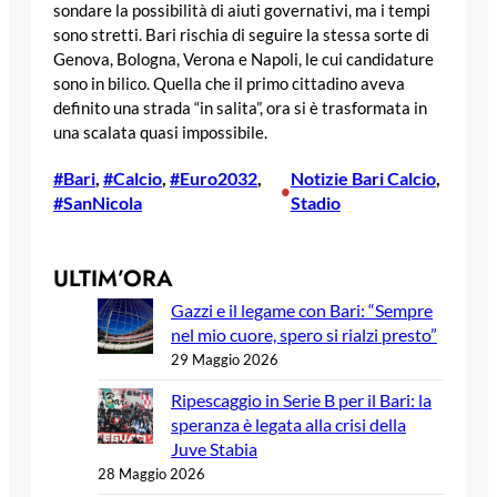
sondare la possibilità di aiuti governativi, ma i tempi
sono stretti. Bari rischia di seguire la stessa sorte di
Genova, Bologna, Verona e Napoli, le cui candidature
sono in bilico. Quella che il primo cittadino aveva
definito una strada “in salita”, ora si è trasformata in
una scalata quasi impossibile.
#Bari
, 
#Calcio
, 
#Euro2032
, 
Notizie Bari Calcio
, 
•
#SanNicola
Stadio
ULTIM’ORA
Gazzi e il legame con Bari: “Sempre
nel mio cuore, spero si rialzi presto”
29 Maggio 2026
Ripescaggio in Serie B per il Bari: la
speranza è legata alla crisi della
Juve Stabia
28 Maggio 2026