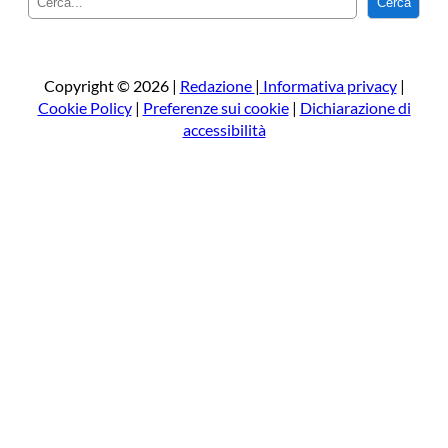
Cerca
e
r
c
a
Copyright © 2026 |
Redazione
|
Informativa privacy
|
Cookie Policy
|
Preferenze sui cookie
|
Dichiarazione di
accessibilità