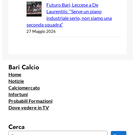
Futuro Bari, Leccese a De
Laurentiis: “Serve un piano
industriale serio, non siamo una
seconda squadra”
27 Maggio 2026
Bari Calcio
Home
Notizie
Calciomercato
Infortuni
Probabili Formazioni
Dove vedere in TV
Cerca
C