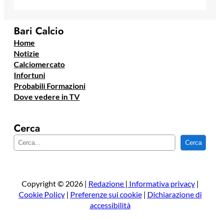
Bari Calcio
Home
Notizie
Calciomercato
Infortuni
Probabili Formazioni
Dove vedere in TV
Cerca
C
Cerca
e
r
c
a
Copyright © 2026 |
Redazione
|
Informativa privacy
|
Cookie Policy
|
Preferenze sui cookie
|
Dichiarazione di
accessibilità