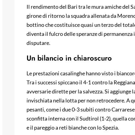
Il rendimento del Bari tra le mura amiche del S
girone di ritorno la squadra allenata da Moreno
bottino che costituisce quasi un terzo del tota
diventa il fulcro delle speranze di permanenza 
disputare.
Un bilancio in chiaroscuro
Le prestazioni casalinghe hanno visto i biancoro
Tra i successi spiccano il 4-1 contro la Reggiana 
avversarie dirette per la salvezza. Si aggiunge l
invischiata nella lotta per non retrocedere. A 
pesanti, come i due 0-3 subiti contro Carrarese
sconfitta interna con il Sudtirol (1-2), quella c
e il pareggio a reti bianche con lo Spezia.