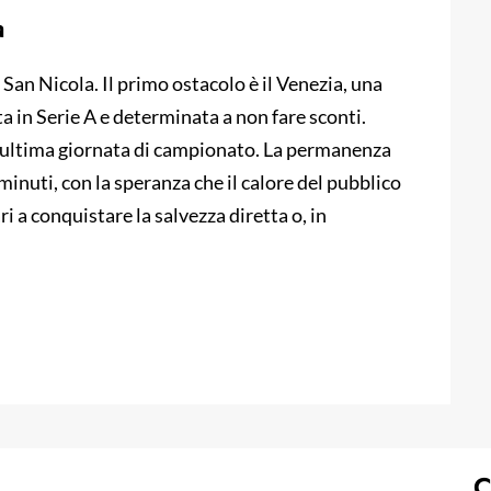
a
San Nicola. Il primo ostacolo è il Venezia, una
a in Serie A e determinata a non fare sconti.
penultima giornata di campionato. La permanenza
inuti, con la speranza che il calore del pubblico
i a conquistare la salvezza diretta o, in
C