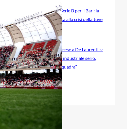
Ripescaggio in Serie B per il Bari: la
speranza è legata alla crisi della Juve
Stabia
28 Maggio 2026
Futuro Bari, Leccese a De Laurentiis:
“Serve un piano industriale serio,
non siamo una seconda squadra”
27 Maggio 2026