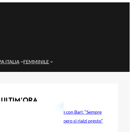
A ITALIA
FEMMINILE
ULTIM’ORA
Gazzi e il legame con Bari: “Sempre
nel mio cuore, spero si rialzi presto”
29 Maggio 2026