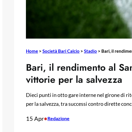
Home
>
Società Bari Calcio
>
Stadio
>
Bari, il rendime
Bari, il rendimento al Sa
vittorie per la salvezza
Dieci punti in otto gare interne nel girone di ri
per la salvezza, tra successi contro dirette con
15 Apr
•
Redazione