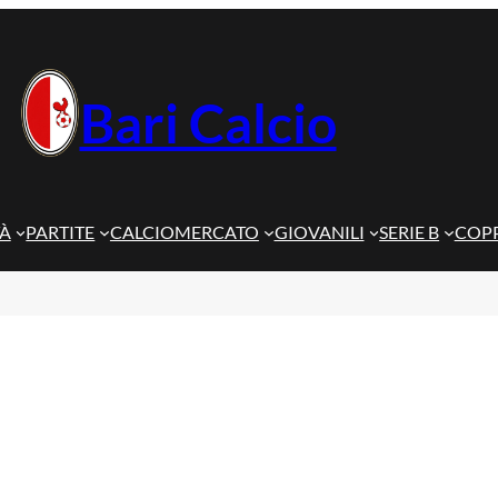
Bari Calcio
TÀ
PARTITE
CALCIOMERCATO
GIOVANILI
SERIE B
COPP