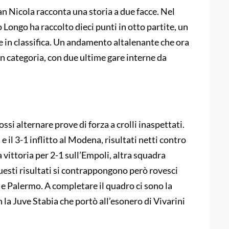
an Nicola racconta una storia a due facce. Nel
 Longo ha raccolto dieci punti in otto partite, un
le in classifica. Un andamento altalenante che ora
in categoria, con due ultime gare interne da
ssi alternare prove di forza a crolli inaspettati.
e il 3-1 inflitto al Modena, risultati netti contro
a vittoria per 2-1 sull’Empoli, altra squadra
questi risultati si contrappongono però rovesci
 e Palermo. A completare il quadro ci sono la
on la Juve Stabia che portò all’esonero di Vivarini