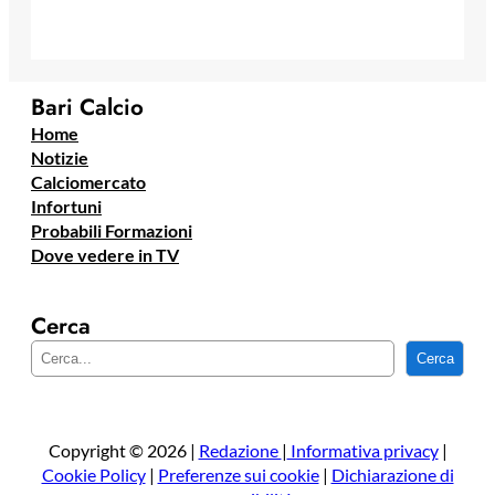
Bari Calcio
Home
Notizie
Calciomercato
Infortuni
Probabili Formazioni
Dove vedere in TV
Cerca
C
Cerca
e
r
c
a
Copyright © 2026 |
Redazione
|
Informativa privacy
|
Cookie Policy
|
Preferenze sui cookie
|
Dichiarazione di