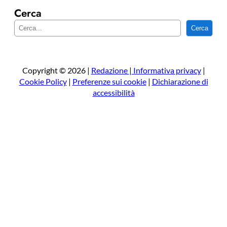
Cerca
C
Cerca
e
r
c
a
Copyright © 2026 |
Redazione
|
Informativa privacy
|
Cookie Policy
|
Preferenze sui cookie
|
Dichiarazione di
accessibilità