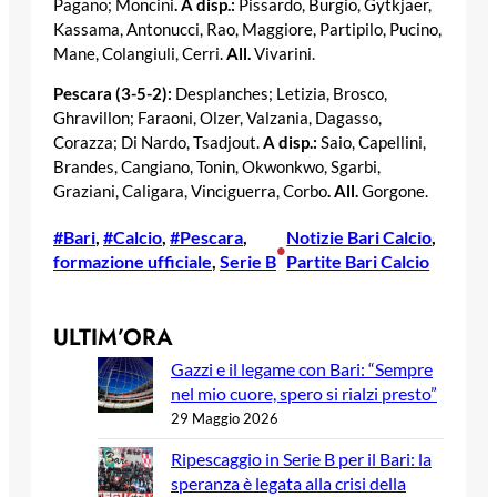
Pagano; Moncini
. A disp.:
Pissardo, Burgio, Gytkjaer,
Kassama, Antonucci, Rao, Maggiore, Partipilo, Pucino,
Mane, Colangiuli, Cerri.
All.
Vivarini.
Pescara (3-5-2):
Desplanches; Letizia, Brosco,
Ghravillon; Faraoni, Olzer, Valzania, Dagasso,
Corazza; Di Nardo, Tsadjout.
A disp.:
Saio, Capellini,
Brandes, Cangiano, Tonin, Okwonkwo, Sgarbi,
Graziani, Caligara, Vinciguerra, Corbo
. All.
Gorgone.
#Bari
, 
#Calcio
, 
#Pescara
, 
Notizie Bari Calcio
, 
•
formazione ufficiale
, 
Serie B
Partite Bari Calcio
ULTIM’ORA
Gazzi e il legame con Bari: “Sempre
nel mio cuore, spero si rialzi presto”
29 Maggio 2026
Ripescaggio in Serie B per il Bari: la
speranza è legata alla crisi della