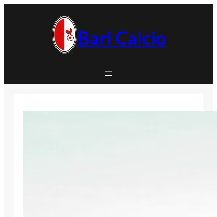
Vai
al
contenuto
Bari Calcio