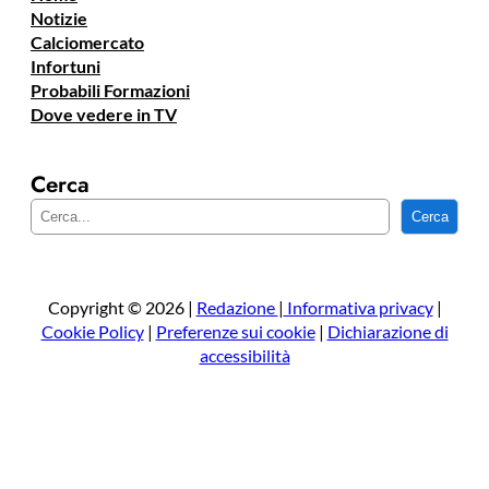
Notizie
Calciomercato
Infortuni
Probabili Formazioni
Dove vedere in TV
Cerca
C
Cerca
e
r
c
a
Copyright © 2026 |
Redazione
|
Informativa privacy
|
Cookie Policy
|
Preferenze sui cookie
|
Dichiarazione di
accessibilità