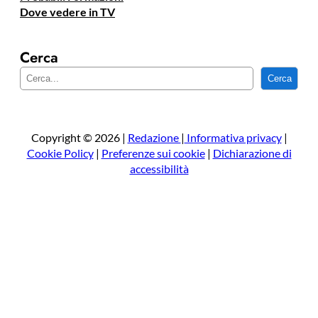
Dove vedere in TV
Cerca
C
Cerca
e
r
c
a
Copyright © 2026 |
Redazione
|
Informativa privacy
|
Cookie Policy
|
Preferenze sui cookie
|
Dichiarazione di
accessibilità