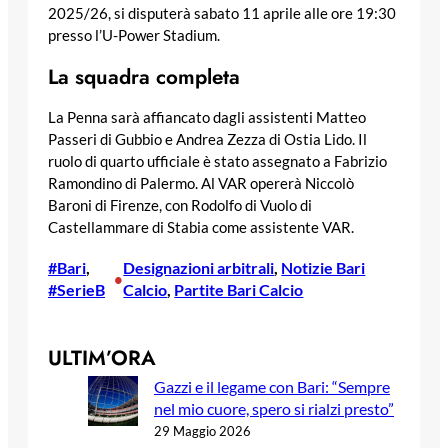
2025/26, si disputerà sabato 11 aprile alle ore 19:30
presso l’U-Power Stadium.
La squadra completa
La Penna sarà affiancato dagli assistenti Matteo
Passeri di Gubbio e Andrea Zezza di Ostia Lido. Il
ruolo di quarto ufficiale è stato assegnato a Fabrizio
Ramondino di Palermo. Al VAR opererà Niccolò
Baroni di Firenze, con Rodolfo di Vuolo di
Castellammare di Stabia come assistente VAR.
#Bari
, 
Designazioni arbitrali
, 
Notizie Bari
•
#SerieB
Calcio
, 
Partite Bari Calcio
ULTIM’ORA
Gazzi e il legame con Bari: “Sempre
nel mio cuore, spero si rialzi presto”
29 Maggio 2026