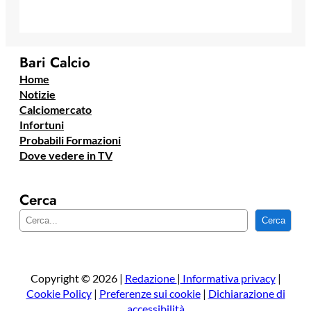
Bari Calcio
Home
Notizie
Calciomercato
Infortuni
Probabili Formazioni
Dove vedere in TV
Cerca
C
Cerca
e
r
c
a
Copyright © 2026 |
Redazione
|
Informativa privacy
|
Cookie Policy
|
Preferenze sui cookie
|
Dichiarazione di
accessibilità