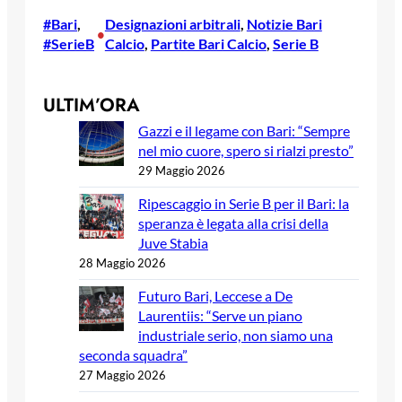
#Bari
, 
Designazioni arbitrali
, 
Notizie Bari
•
#SerieB
Calcio
, 
Partite Bari Calcio
, 
Serie B
ULTIM’ORA
Gazzi e il legame con Bari: “Sempre
nel mio cuore, spero si rialzi presto”
29 Maggio 2026
Ripescaggio in Serie B per il Bari: la
speranza è legata alla crisi della
Juve Stabia
28 Maggio 2026
Futuro Bari, Leccese a De
Laurentiis: “Serve un piano
industriale serio, non siamo una
seconda squadra”
27 Maggio 2026