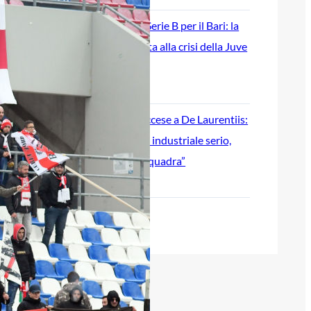
Ripescaggio in Serie B per il Bari: la
speranza è legata alla crisi della Juve
Stabia
28 Maggio 2026
Futuro Bari, Leccese a De Laurentiis:
“Serve un piano industriale serio,
non siamo una seconda squadra”
27 Maggio 2026