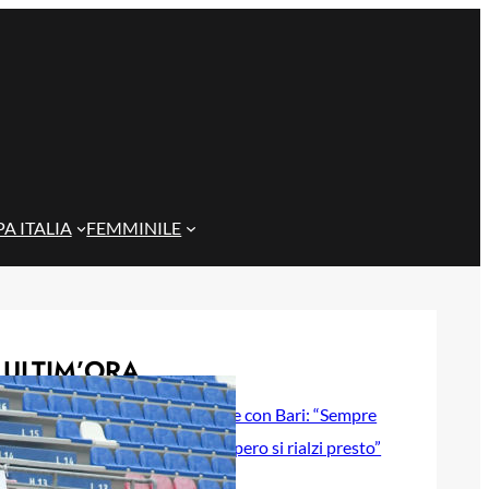
A ITALIA
FEMMINILE
ULTIM’ORA
Gazzi e il legame con Bari: “Sempre
nel mio cuore, spero si rialzi presto”
29 Maggio 2026