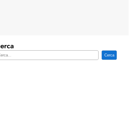
erca
Cerca