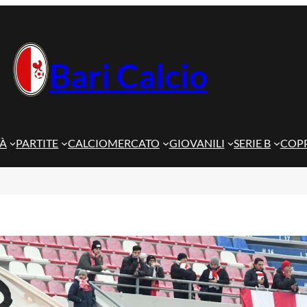
Bari Calcio
TÀ
PARTITE
CALCIOMERCATO
GIOVANILI
SERIE B
COPP