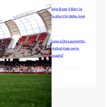
Ripescaggio in Serie B per il Bari: la
speranza è legata alla crisi della Juve
Stabia
28 Maggio 2026
Futuro Bari, Leccese a De Laurentiis:
“Serve un piano industriale serio,
non siamo una seconda squadra”
27 Maggio 2026