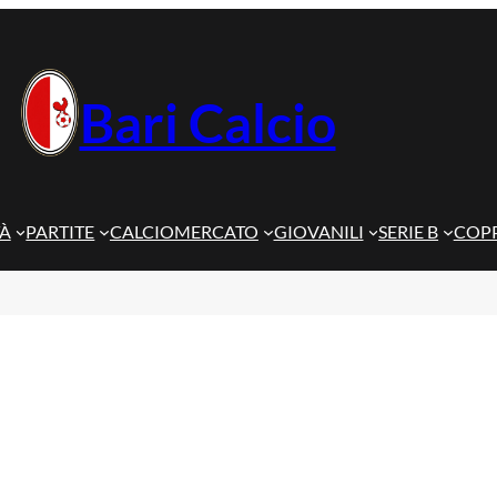
Bari Calcio
TÀ
PARTITE
CALCIOMERCATO
GIOVANILI
SERIE B
COPP