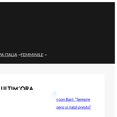
A ITALIA
FEMMINILE
ULTIM’ORA
Gazzi e il legame con Bari: “Sempre
nel mio cuore, spero si rialzi presto”
29 Maggio 2026