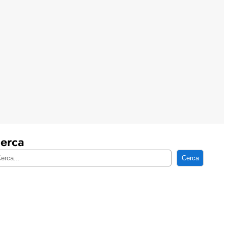
erca
Cerca