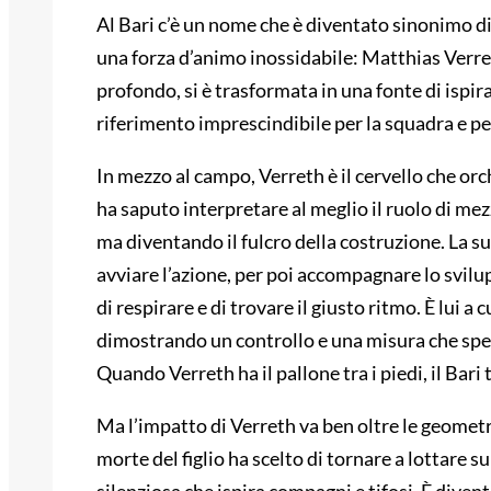
Al Bari c’è un nome che è diventato sinonimo di e
una forza d’animo inossidabile: Matthias Verre
profondo, si è trasformata in una fonte di ispi
riferimento imprescindibile per la squadra e per 
In mezzo al campo, Verreth è il cervello che orch
ha saputo interpretare al meglio il ruolo di mez
ma diventando il fulcro della costruzione. La su
avviare l’azione, per poi accompagnare lo svilu
di respirare e di trovare il giusto ritmo. È lui a c
dimostrando un controllo e una misura che spe
Quando Verreth ha il pallone tra i piedi, il Bari 
Ma l’impatto di Verreth va ben oltre le geometr
morte del figlio ha scelto di tornare a lottare 