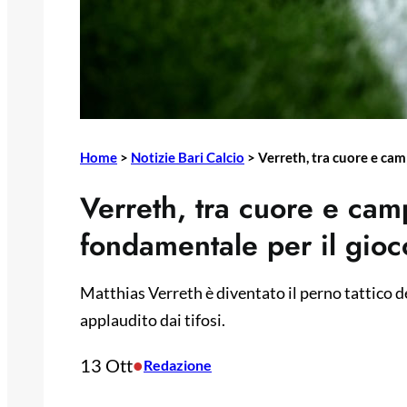
Home
>
Notizie Bari Calcio
>
Verreth, tra cuore e cam
Verreth, tra cuore e ca
fondamentale per il gioc
Matthias Verreth è diventato il perno tattico 
applaudito dai tifosi.
13 Ott
•
Redazione