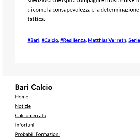
silenziosa che ispira compagni e tifosi. È diven
di come la consapevolezza e la determinazione p
tattica.
#Bari
, 
#Calcio
, 
#Resilienza
, 
Matthias Verreth
, 
Serie
Bari Calcio
Home
Notizie
Calciomercato
Infortuni
Probabili Formazioni