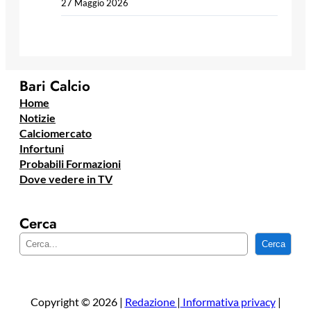
27 Maggio 2026
Bari Calcio
Home
Notizie
Calciomercato
Infortuni
Probabili Formazioni
Dove vedere in TV
Cerca
C
Cerca
e
r
c
a
Copyright © 2026 |
Redazione
|
Informativa privacy
|