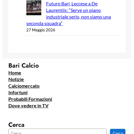
Futuro Bari, Leccese a De
Laurentiis: “Serve un piano
industriale serio, non siamo una
seconda squadra”
27 Maggio 2026
Bari Calcio
Home
Notizie
Calciomercato
Infortuni
Probabili Formazioni
Dove vedere in TV
Cerca
C
Cerca