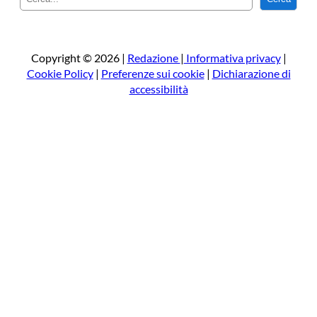
e
r
c
a
Copyright © 2026 |
Redazione
|
Informativa privacy
|
Cookie Policy
|
Preferenze sui cookie
|
Dichiarazione di
accessibilità