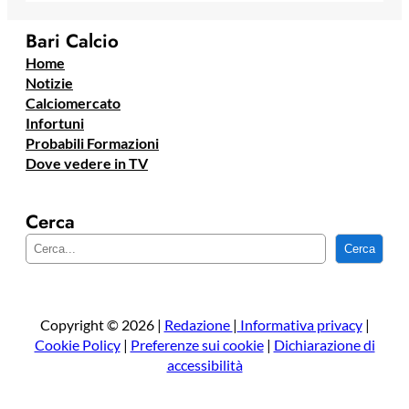
Bari Calcio
Home
Notizie
Calciomercato
Infortuni
Probabili Formazioni
Dove vedere in TV
Cerca
C
Cerca
e
r
c
a
Copyright © 2026 |
Redazione
|
Informativa privacy
|
Cookie Policy
|
Preferenze sui cookie
|
Dichiarazione di
accessibilità