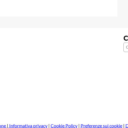
C
C
e
r
c
a
one
|
Informativa privacy
|
Cookie Policy
|
Preferenze sui cookie
|
D