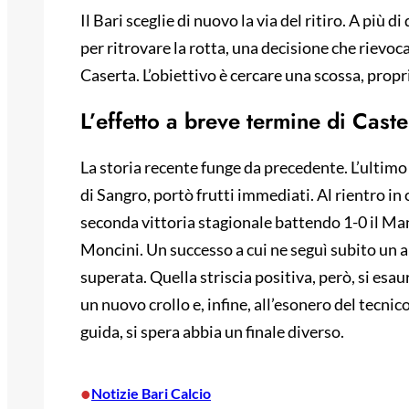
Il Bari sceglie di nuovo la via del ritiro. A più d
per ritrovare la rotta, una decisione che rievoc
Caserta. L’obiettivo è cercare una scossa, propr
L’effetto a breve termine di Cast
La storia recente funge da precedente. L’ultimo
di Sangro, portò frutti immediati. Al rientro in
seconda vittoria stagionale battendo 1-0 il Man
Moncini. Un successo a cui ne seguì subito un al
superata. Quella striscia positiva, però, si esaur
un nuovo crollo e, infine, all’esonero del tecn
guida, si spera abbia un finale diverso.
•
Notizie Bari Calcio