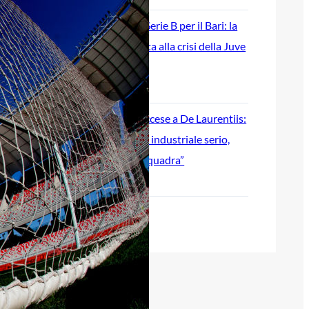
Ripescaggio in Serie B per il Bari: la
speranza è legata alla crisi della Juve
Stabia
28 Maggio 2026
Futuro Bari, Leccese a De Laurentiis:
“Serve un piano industriale serio,
non siamo una seconda squadra”
27 Maggio 2026