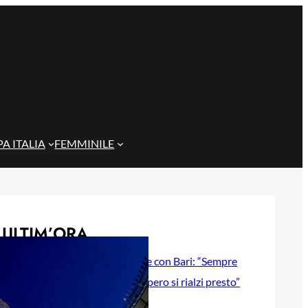
A ITALIA
FEMMINILE
ULTIM’ORA
Gazzi e il legame con Bari: “Sempre
nel mio cuore, spero si rialzi presto”
29 Maggio 2026