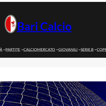
Bari Calcio
TÀ
PARTITE
CALCIOMERCATO
GIOVANILI
SERIE B
COPP