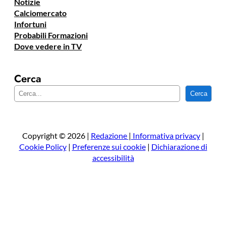
Notizie
Calciomercato
Infortuni
Probabili Formazioni
Dove vedere in TV
Cerca
C
Cerca
e
r
c
a
Copyright © 2026 |
Redazione
|
Informativa privacy
|
Cookie Policy
|
Preferenze sui cookie
|
Dichiarazione di
accessibilità