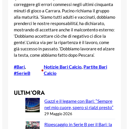
correggere gli errori commessi negli ultimi cinquanta
minuti di gioco a Carrara. Pucino richiama il gruppo
alla maturità. ‘Siamo tutti adulti e vaccinati, dobbiamo
prenderci le nostre responsabilità’, ha dichiarato,
mostrando di accettare anche il malcontento esterno:
‘Dobbiamo accettare ciò che di negativo ci dice la
gente’. L’unica via per la ripartenza è il lavoro, come
già successo in passato. ‘Dobbiamo lavorare ed alzare
la testa, come abbiamo fatto dopo Pescara’.
#Bari
, 
Notizie Bari Calcio
, 
Partite Bari
•
#SerieB
Calcio
ULTIM’ORA
Gazzi e il legame con Bari: “Sempre
nel mio cuore, spero si rialzi presto”
29 Maggio 2026
Ripescaggio in Serie B per il Bari: la