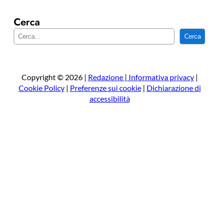
Cerca
C
Cerca
e
r
c
a
Copyright © 2026 |
Redazione
|
Informativa privacy
|
Cookie Policy
|
Preferenze sui cookie
|
Dichiarazione di
accessibilità