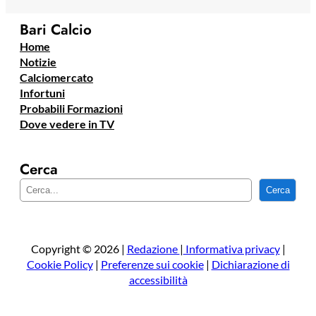
Bari Calcio
Home
Notizie
Calciomercato
Infortuni
Probabili Formazioni
Dove vedere in TV
Cerca
C
Cerca
e
r
c
a
Copyright © 2026 |
Redazione
|
Informativa privacy
|
Cookie Policy
|
Preferenze sui cookie
|
Dichiarazione di
accessibilità