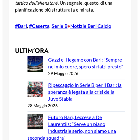
tattico dell’allenatore
‘. Un segnale, questo, di una
pianificazione più strutturata e mirata.
#Bari
, 
#Caserta
, 
Serie B
Notizie Bari Calcio
•
ULTIM’ORA
Gazzi e il legame con Bari: “Sempre
nel mio cuore, spero si rialzi presto”
29 Maggio 2026
Ripescaggio in Serie B per il Bari: la
speranza è legata alla crisi della
Juve Stabia
28 Maggio 2026
Futuro Bari, Leccese a De
Laurentiis: “Serve un piano
industriale serio, non siamo una
seconda squadra”