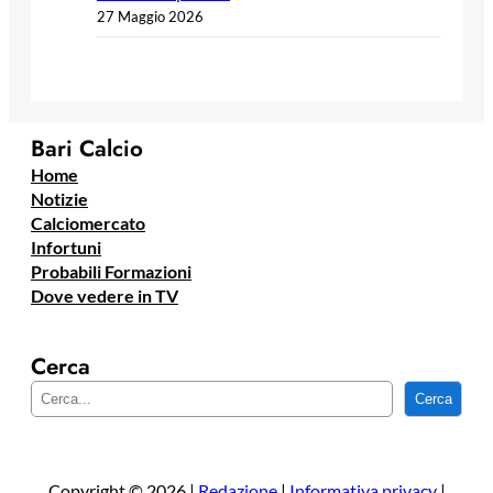
27 Maggio 2026
Bari Calcio
Home
Notizie
Calciomercato
Infortuni
Probabili Formazioni
Dove vedere in TV
Cerca
C
Cerca
e
r
c
a
Copyright © 2026 |
Redazione
|
Informativa privacy
|