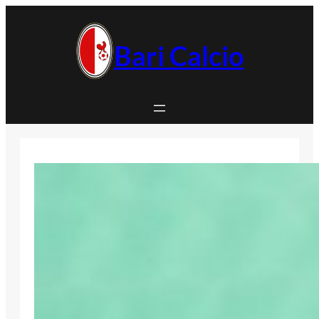
Vai
al
contenuto
Bari Calcio