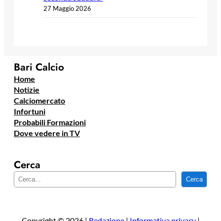
27 Maggio 2026
Bari Calcio
Home
Notizie
Calciomercato
Infortuni
Probabili Formazioni
Dove vedere in TV
Cerca
C
Cerca
e
r
c
a
Copyright © 2026 |
Redazione
|
Informativa privacy
|