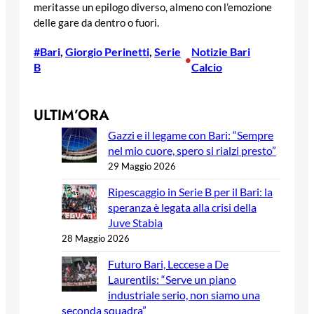
meritasse un epilogo diverso, almeno con l’emozione
delle gare da dentro o fuori.
#Bari
, 
Giorgio Perinetti
, 
Serie
Notizie Bari
•
B
Calcio
ULTIM’ORA
Gazzi e il legame con Bari: “Sempre
nel mio cuore, spero si rialzi presto”
29 Maggio 2026
Ripescaggio in Serie B per il Bari: la
speranza è legata alla crisi della
Juve Stabia
28 Maggio 2026
Futuro Bari, Leccese a De
Laurentiis: “Serve un piano
industriale serio, non siamo una
seconda squadra”