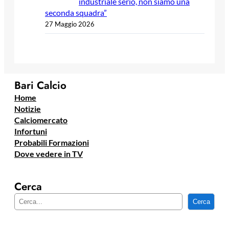
industriale serio, non siamo una
seconda squadra”
27 Maggio 2026
Bari Calcio
Home
Notizie
Calciomercato
Infortuni
Probabili Formazioni
Dove vedere in TV
Cerca
C
Cerca
e
r