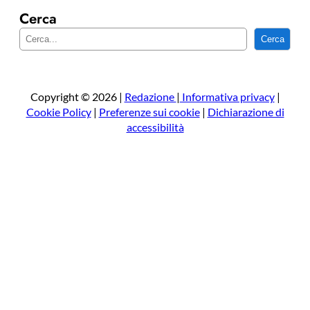
Cerca
C
Cerca
e
r
c
a
Copyright © 2026 |
Redazione
|
Informativa privacy
|
Cookie Policy
|
Preferenze sui cookie
|
Dichiarazione di
accessibilità