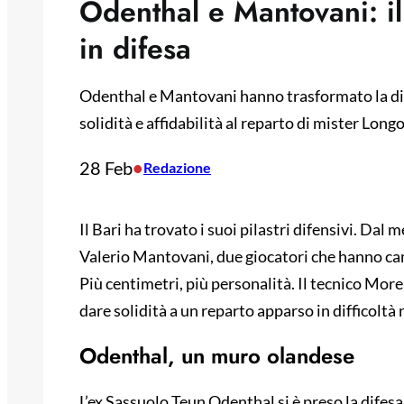
Odenthal e Mantovani: il
in difesa
Odenthal e Mantovani hanno trasformato la dife
solidità e affidabilità al reparto di mister Longo
28 Feb
•
Redazione
Il Bari ha trovato i suoi pilastri difensivi. Da
Valerio Mantovani, due giocatori che hanno cam
Più centimetri, più personalità. Il tecnico Mor
dare solidità a un reparto apparso in difficoltà 
Odenthal, un muro olandese
L’ex Sassuolo Teun Odenthal si è preso la difesa