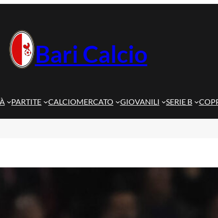
Bari Calcio
TÀ
PARTITE
CALCIOMERCATO
GIOVANILI
SERIE B
COPP