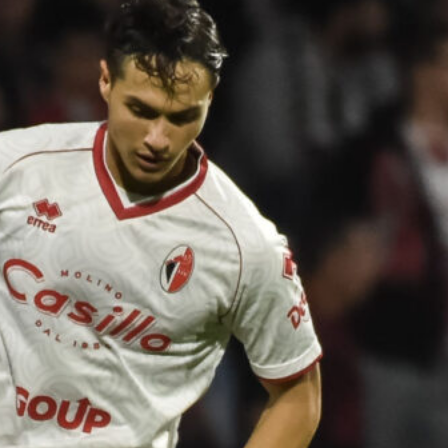
Ripescaggio in Serie B per il Bari: la
speranza è legata alla crisi della Juve
Stabia
28 Maggio 2026
Futuro Bari, Leccese a De Laurentiis:
“Serve un piano industriale serio,
non siamo una seconda squadra”
27 Maggio 2026