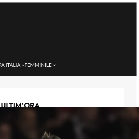
A ITALIA
FEMMINILE
ULTIM’ORA
Gazzi e il legame con Bari: “Sempre
nel mio cuore, spero si rialzi presto”
29 Maggio 2026