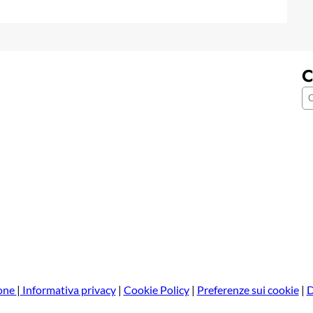
C
C
e
r
c
a
one
|
Informativa privacy
|
Cookie Policy
|
Preferenze sui cookie
|
D