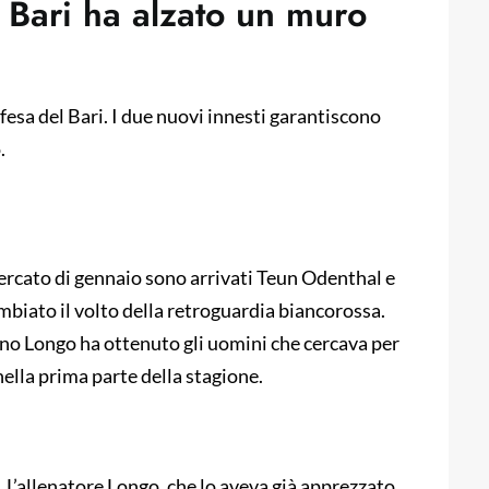
 Bari ha alzato un muro
sa del Bari. I due nuovi innesti garantiscono
.
l mercato di gennaio sono arrivati Teun Odenthal e
biato il volto della retroguardia biancorossa.
eno Longo ha ottenuto gli uomini che cercava per
nella prima parte della stagione.
. L’allenatore Longo, che lo aveva già apprezzato