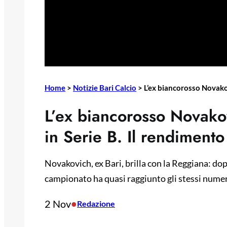
Home
>
Notizie Bari Calcio
>
L’ex biancorosso Novakov
L’ex biancorosso Novako
in Serie B. Il rendimento
Novakovich, ex Bari, brilla con la Reggiana: dopp
campionato ha quasi raggiunto gli stessi numeri
2 Nov
•
Redazione