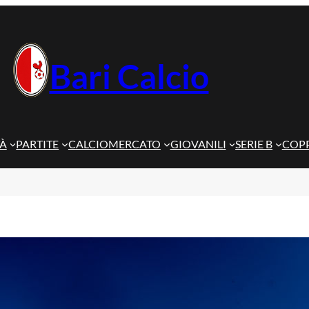
Bari Calcio
TÀ
PARTITE
CALCIOMERCATO
GIOVANILI
SERIE B
COPP