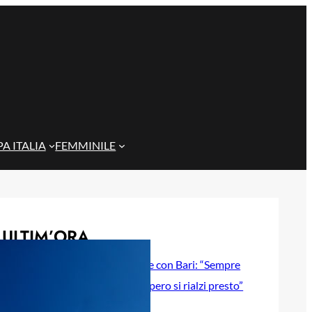
A ITALIA
FEMMINILE
ULTIM’ORA
Gazzi e il legame con Bari: “Sempre
nel mio cuore, spero si rialzi presto”
29 Maggio 2026