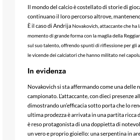
Il mondo del calcio è costellato di storie di gi
continuano il loro percorso altrove, mantenendo 
È il caso di Andrija
Novakovich, attaccante che ha la
momento di grande forma con la maglia della Reggiana.
sul suo talento, offrendo spunti di riflessione per g
le vicende dei calciatori che hanno militato nel capol
In evidenza
Novakovich si sta affermando come una delle not
campionato. L’attaccante, con dieci presenze all’
dimostrando un’efficacia sotto porta che lo ren
ultima prodezza è arrivata in una partita ricca 
è reso protagonista di una doppietta di notevole
un vero e proprio gioiello: una serpentina in ar