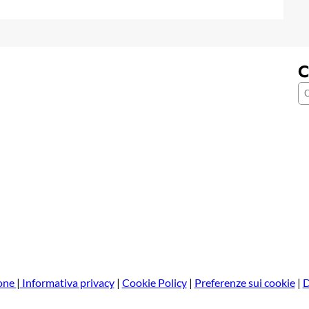
C
C
e
r
c
a
one
|
Informativa privacy
|
Cookie Policy
|
Preferenze sui cookie
|
D