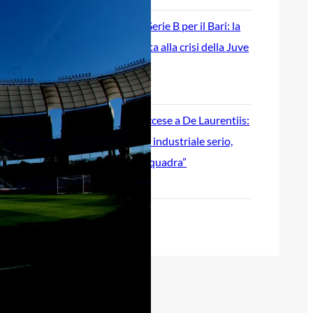
Ripescaggio in Serie B per il Bari: la
speranza è legata alla crisi della Juve
Stabia
28 Maggio 2026
Futuro Bari, Leccese a De Laurentiis:
“Serve un piano industriale serio,
non siamo una seconda squadra”
27 Maggio 2026