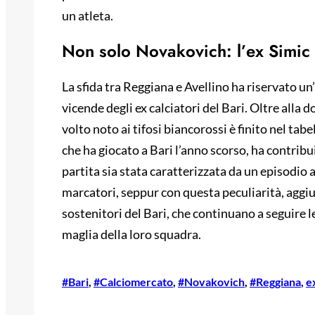
un atleta.
Non solo Novakovich: l’ex Simic 
La sfida tra Reggiana e Avellino ha riservato un’
vicende degli ex calciatori del Bari. Oltre alla 
volto noto ai tifosi biancorossi è finito nel tab
che ha giocato a Bari l’anno scorso, ha contribui
partita sia stata caratterizzata da un episodio 
marcatori, seppur con questa peculiarità, aggiu
sostenitori del Bari, che continuano a seguire l
maglia della loro squadra.
#Bari
, 
#Calciomercato
, 
#Novakovich
, 
#Reggiana
, 
e