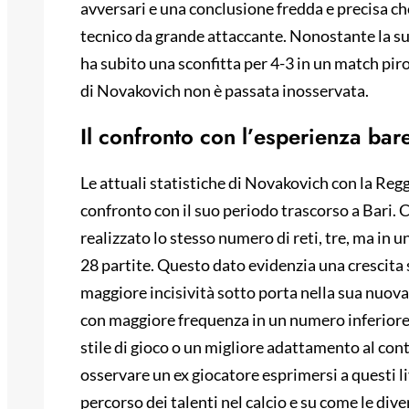
avversari e una conclusione fredda e precisa che
tecnico da grande attaccante. Nonostante la su
ha subito una sconfitta per 4-3 in un match pir
di Novakovich non è passata inosservata.
Il confronto con l’esperienza bar
Le attuali statistiche di Novakovich con la Reg
confronto con il suo periodo trascorso a Bari. 
realizzato lo stesso numero di reti, tre, ma in
28 partite. Questo dato evidenzia una crescita 
maggiore incisività sotto porta nella sua nuova 
con maggiore frequenza in un numero inferiore 
stile di gioco o un migliore adattamento al conte
osservare un ex giocatore esprimersi a questi li
percorso dei talenti nel calcio e su come le div