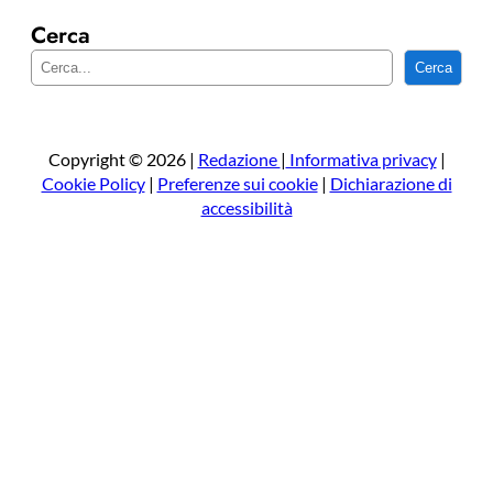
Cerca
C
Cerca
e
r
c
a
Copyright © 2026 |
Redazione
|
Informativa privacy
|
Cookie Policy
|
Preferenze sui cookie
|
Dichiarazione di
accessibilità