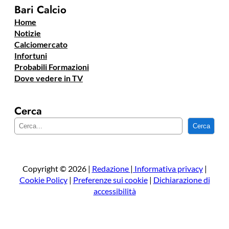
Bari Calcio
Home
Notizie
Calciomercato
Infortuni
Probabili Formazioni
Dove vedere in TV
Cerca
C
Cerca
e
r
c
a
Copyright © 2026 |
Redazione
|
Informativa privacy
|
Cookie Policy
|
Preferenze sui cookie
|
Dichiarazione di
accessibilità