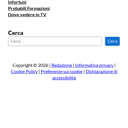
Infortuni
Probabili Formazioni
Dove vedere in TV
Cerca
C
Cerca
e
r
c
a
Copyright © 2026 |
Redazione
|
Informativa privacy
|
Cookie Policy
|
Preferenze sui cookie
|
Dichiarazione di
accessibilità