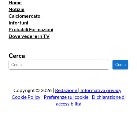
Home
Notizie
Calciomercato
Infortuni
Probabili Formazioni
Dove vedere in TV
Cerca
C
Cerca
e
r
c
a
Copyright © 2026 |
Redazione
|
Informativa privacy
|
Cookie Policy
|
Preferenze sui cookie
|
Dichiarazione di
accessibilità