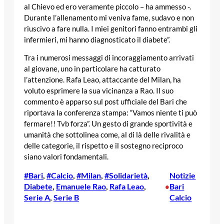
al Chievo ed ero veramente piccolo – ha ammesso -.
Durante l’allenamento mi veniva fame, sudavo e non
riuscivo a fare nulla. I miei genitori fanno entrambi gli
infermieri, mi hanno diagnosticato il diabete”.
Tra i numerosi messaggi di incoraggiamento arrivati
al giovane, uno in particolare ha catturato
l’attenzione. Rafa Leao, attaccante del Milan, ha
voluto esprimere la sua vicinanza a Rao. Il suo
commento è apparso sul post ufficiale del Bari che
riportava la conferenza stampa: “Vamos niente ti può
fermare!! Tvb forza”. Un gesto di grande sportività e
umanità che sottolinea come, al di là delle rivalità e
delle categorie, il rispetto e il sostegno reciproco
siano valori fondamentali.
#Bari
, 
#Calcio
, 
#Milan
, 
#Solidarietà
, 
Notizie
Diabete
, 
Emanuele Rao
, 
Rafa Leao
, 
Bari
•
Serie A
, 
Serie B
Calcio