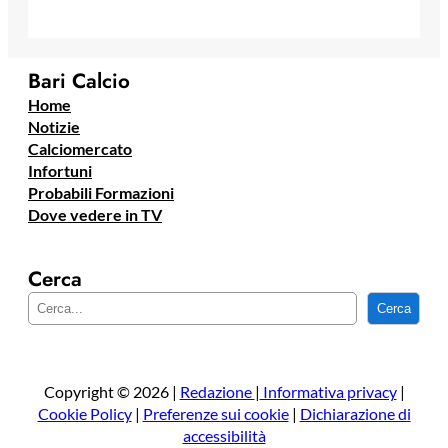
Bari Calcio
Home
Notizie
Calciomercato
Infortuni
Probabili Formazioni
Dove vedere in TV
Cerca
C
Cerca
e
r
c
a
Copyright © 2026 |
Redazione
|
Informativa privacy
|
Cookie Policy
|
Preferenze sui cookie
|
Dichiarazione di
accessibilità