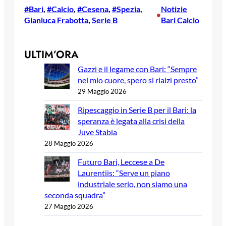
#Bari
, 
#Calcio
, 
#Cesena
, 
#Spezia
, 
Notizie
•
Gianluca Frabotta
, 
Serie B
Bari Calcio
ULTIM’ORA
Gazzi e il legame con Bari: “Sempre
nel mio cuore, spero si rialzi presto”
29 Maggio 2026
Ripescaggio in Serie B per il Bari: la
speranza è legata alla crisi della
Juve Stabia
28 Maggio 2026
Futuro Bari, Leccese a De
Laurentiis: “Serve un piano
industriale serio, non siamo una
seconda squadra”
27 Maggio 2026