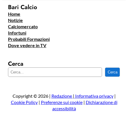
Bari Calcio
Home
Notizie
Calciomercato
Infortuni
Probabili Formazioni
Dove vedere in TV
Cerca
C
Cerca
e
r
c
a
Copyright © 2026 |
Redazione
|
Informativa privacy
|
Cookie Policy
|
Preferenze sui cookie
|
Dichiarazione di
accessibilità