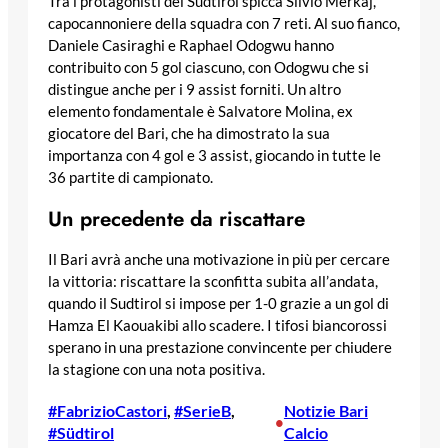
Tra i protagonisti del Sudtirol spicca Silvio Merkaj,
capocannoniere della squadra con 7 reti. Al suo fianco,
Daniele Casiraghi e Raphael Odogwu hanno
contribuito con 5 gol ciascuno, con Odogwu che si
distingue anche per i 9 assist forniti. Un altro
elemento fondamentale è Salvatore Molina, ex
giocatore del Bari, che ha dimostrato la sua
importanza con 4 gol e 3 assist, giocando in tutte le
36 partite di campionato.
Un precedente da riscattare
Il Bari avrà anche una motivazione in più per cercare
la vittoria: riscattare la sconfitta subita all’andata,
quando il Sudtirol si impose per 1-0 grazie a un gol di
Hamza El Kaouakibi allo scadere. I tifosi biancorossi
sperano in una prestazione convincente per chiudere
la stagione con una nota positiva.
#FabrizioCastori
, 
#SerieB
, 
Notizie Bari
•
#Südtirol
Calcio