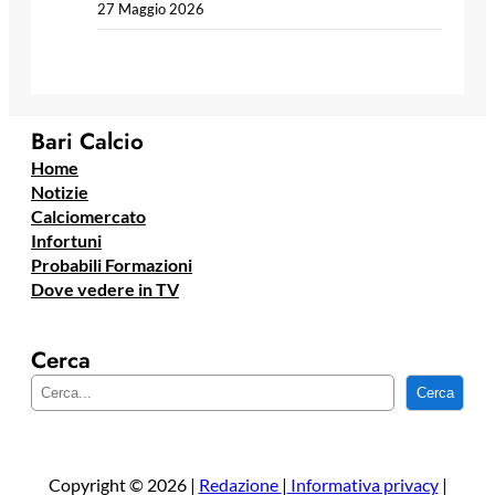
27 Maggio 2026
Bari Calcio
Home
Notizie
Calciomercato
Infortuni
Probabili Formazioni
Dove vedere in TV
Cerca
C
Cerca
e
r
c
a
Copyright © 2026 |
Redazione
|
Informativa privacy
|