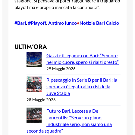
stagione. Si pensava di poter raggiungere il traguardo
playoff ma è proprio mancata la continuità’’.
#Bari
, 
#Playoff
, 
Antimo Iunco
Notizie Bari Calcio
•
ULTIM’ORA
Gazzi e il legame con Bari: “Sempre
nel mio cuore, spero si rialzi presto”
29 Maggio 2026
Ripescaggio in Serie B per il Bari: la
speranza è legata alla crisi della
Juve Stabia
28 Maggio 2026
Futuro Bari, Leccese a De
Laurentiis: “Serve un piano
industriale serio, non siamo una
seconda squadra”