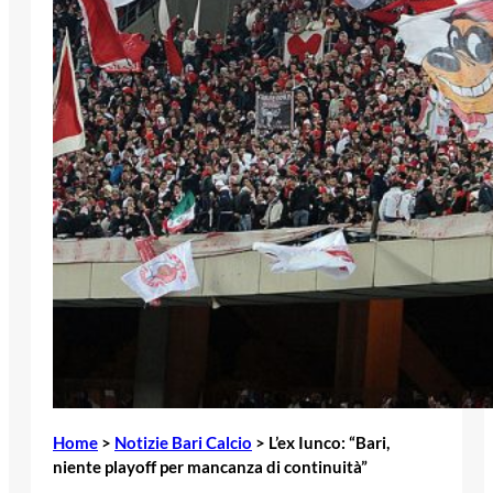
Home
>
Notizie Bari Calcio
>
L’ex Iunco: “Bari,
niente playoff per mancanza di continuità”