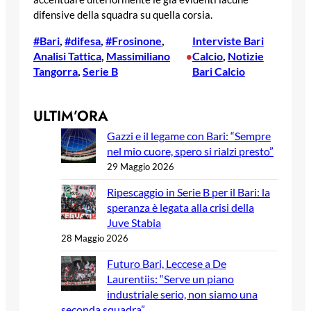
difensive della squadra su quella corsia.
#Bari
, 
#difesa
, 
#Frosinone
, 
Interviste Bari
Analisi Tattica
, 
Massimiliano
Calcio
, 
Notizie
•
Tangorra
, 
Serie B
Bari Calcio
ULTIM’ORA
Gazzi e il legame con Bari: “Sempre
nel mio cuore, spero si rialzi presto”
29 Maggio 2026
Ripescaggio in Serie B per il Bari: la
speranza è legata alla crisi della
Juve Stabia
28 Maggio 2026
Futuro Bari, Leccese a De
Laurentiis: “Serve un piano
industriale serio, non siamo una
seconda squadra”