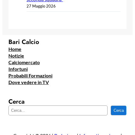
27 Maggio 2026
Bari Calcio
Home
Notizie
Calciomercato
Infortuni
Probabili Formazioni
Dove vedere in TV
Cerca
C
Cerca
e
r
c
a