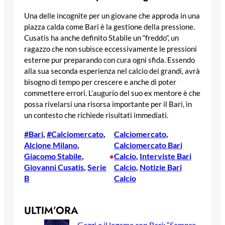
Una delle incognite per un giovane che approda in una
piazza calda come Bari è la gestione della pressione.
Cusatis ha anche definito Stabile un “freddo”, un
ragazzo che non subisce eccessivamente le pressioni
esterne pur preparando con cura ogni sfida. Essendo
alla sua seconda esperienza nel calcio dei grandi, avrà
bisogno di tempo per crescere e anche di poter
commettere errori. L’augurio del suo ex mentore è che
possa rivelarsi una risorsa importante per il Bari, in
un contesto che richiede risultati immediati.
#Bari
, 
#Calciomercato
, 
Calciomercato
, 
Alcione Milano
, 
Calciomercato Bari
Giacomo Stabile
, 
Calcio
, 
Interviste Bari
•
Giovanni Cusatis
, 
Serie
Calcio
, 
Notizie Bari
B
Calcio
ULTIM’ORA
Gazzi e il legame con Bari: “Sempre