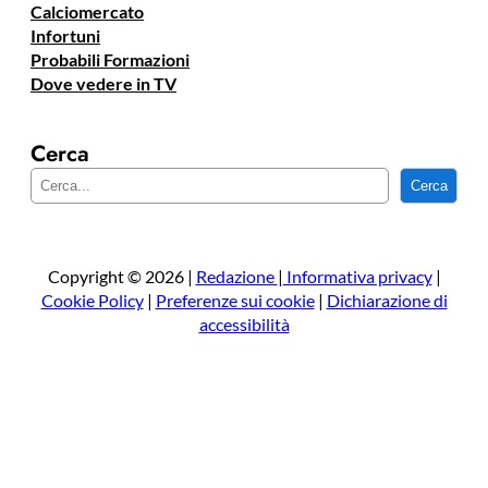
Calciomercato
Infortuni
Probabili Formazioni
Dove vedere in TV
Cerca
C
Cerca
e
r
c
a
Copyright © 2026 |
Redazione
|
Informativa privacy
|
Cookie Policy
|
Preferenze sui cookie
|
Dichiarazione di
accessibilità