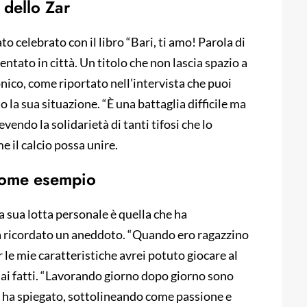
e dello Zar
to celebrato con il libro “Bari, ti amo! Parola di
ntato in città. Un titolo che non lascia spazio a
nico, come riportato nell’intervista che puoi
tto la sua situazione. “È una battaglia difficile ma
vendo la solidarietà di tanti tifosi che lo
 il calcio possa unire.
 come esempio
 sua lotta personale è quella che ha
 ha ricordato un aneddoto. “Quando ero ragazzino
 le mie caratteristiche avrei potuto giocare al
ai fatti. “Lavorando giorno dopo giorno sono
”, ha spiegato, sottolineando come passione e