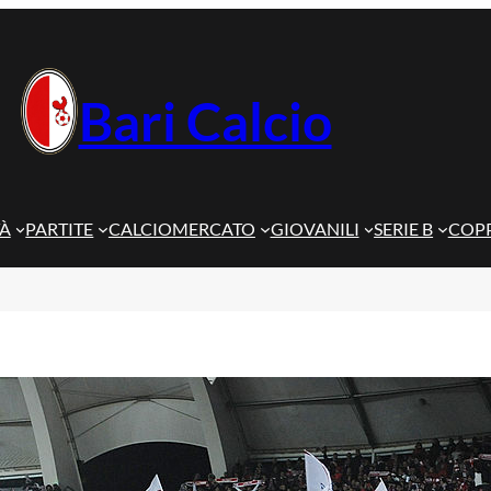
Bari Calcio
TÀ
PARTITE
CALCIOMERCATO
GIOVANILI
SERIE B
COPP