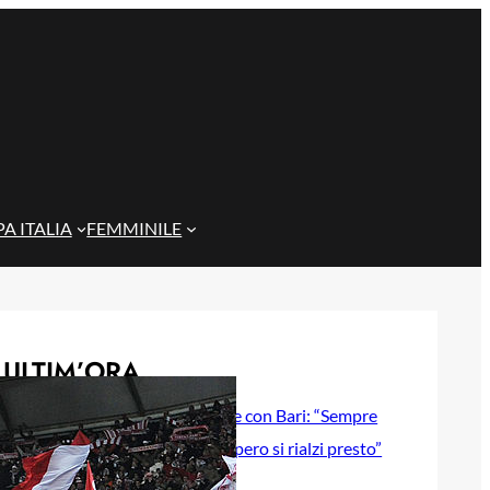
A ITALIA
FEMMINILE
ULTIM’ORA
Gazzi e il legame con Bari: “Sempre
nel mio cuore, spero si rialzi presto”
29 Maggio 2026