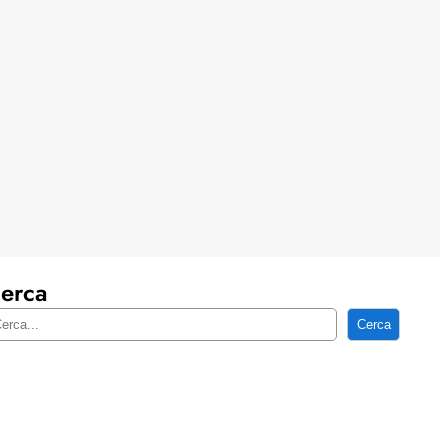
erca
Cerca