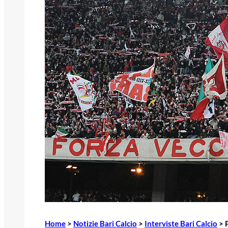
Home
>
Notizie Bari Calcio
>
Interviste Bari Calcio
>