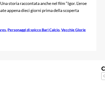
. Una storia raccontata anche nel film “Igor. L’eroe
nate appena dieci giorni prima della scoperta
ares
, 
Personaggi di spicco Bari Calcio
, 
Vecchie Glorie
C
C
e
r
c
a