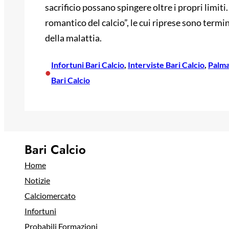
sacrificio possano spingere oltre i propri limiti
romantico del calcio”, le cui riprese sono termi
della malattia.
Infortuni Bari Calcio
, 
Interviste Bari Calcio
, 
Palm
•
Bari Calcio
Bari Calcio
Home
Notizie
Calciomercato
Infortuni
Probabili Formazioni