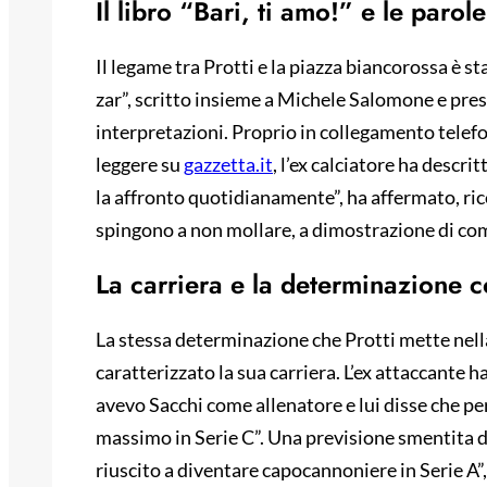
Il libro “Bari, ti amo!” e le parol
Il legame tra Protti e la piazza biancorossa è sta
zar”, scritto insieme a Michele Salomone e prese
interpretazioni. Proprio in collegamento telefo
leggere su
gazzetta.it
, l’ex calciatore ha descri
la affronto quotidianamente”, ha affermato, rice
spingono a non mollare, a dimostrazione di come
La carriera e la determinazione
La stessa determinazione che Protti mette nella
caratterizzato la sua carriera. L’ex attaccante
avevo Sacchi come allenatore e lui disse che per
massimo in Serie C”. Una previsione smentita d
riuscito a diventare capocannoniere in Serie A