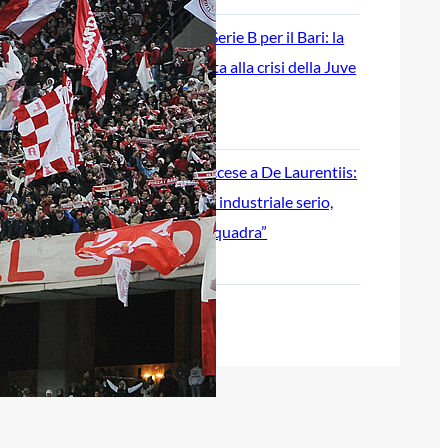
Ripescaggio in Serie B per il Bari: la
speranza è legata alla crisi della Juve
Stabia
28 Maggio 2026
Futuro Bari, Leccese a De Laurentiis:
“Serve un piano industriale serio,
non siamo una seconda squadra”
27 Maggio 2026