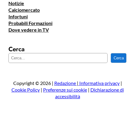
Notizie
Calciomercato
Infortuni
Probabili Formazioni
Dove vedere in TV
Cerca
C
Cerca
e
r
c
a
Copyright © 2026 |
Redazione
|
Informativa privacy
|
Cookie Policy
|
Preferenze sui cookie
|
Dichiarazione di
accessibilità