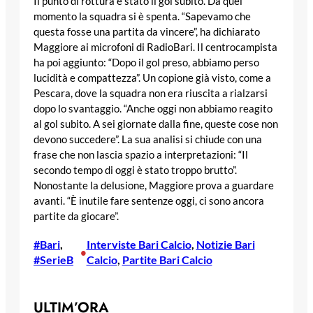
Il punto di rottura è stato il gol subito. Da quel
momento la squadra si è spenta. “Sapevamo che
questa fosse una partita da vincere”, ha dichiarato
Maggiore ai microfoni di RadioBari. Il centrocampista
ha poi aggiunto: “Dopo il gol preso, abbiamo perso
lucidità e compattezza”. Un copione già visto, come a
Pescara, dove la squadra non era riuscita a rialzarsi
dopo lo svantaggio. “Anche oggi non abbiamo reagito
al gol subito. A sei giornate dalla fine, queste cose non
devono succedere”. La sua analisi si chiude con una
frase che non lascia spazio a interpretazioni: “Il
secondo tempo di oggi è stato troppo brutto”.
Nonostante la delusione, Maggiore prova a guardare
avanti. “È inutile fare sentenze oggi, ci sono ancora
partite da giocare”.
#Bari
, 
Interviste Bari Calcio
, 
Notizie Bari
•
#SerieB
Calcio
, 
Partite Bari Calcio
ULTIM’ORA