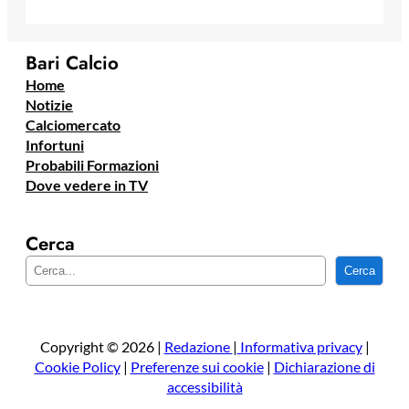
Bari Calcio
Home
Notizie
Calciomercato
Infortuni
Probabili Formazioni
Dove vedere in TV
Cerca
C
Cerca
e
r
c
a
Copyright © 2026 |
Redazione
|
Informativa privacy
|
Cookie Policy
|
Preferenze sui cookie
|
Dichiarazione di
accessibilità