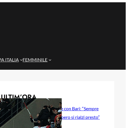
A ITALIA
FEMMINILE
ULTIM’ORA
Gazzi e il legame con Bari: “Sempre
nel mio cuore, spero si rialzi presto”
29 Maggio 2026