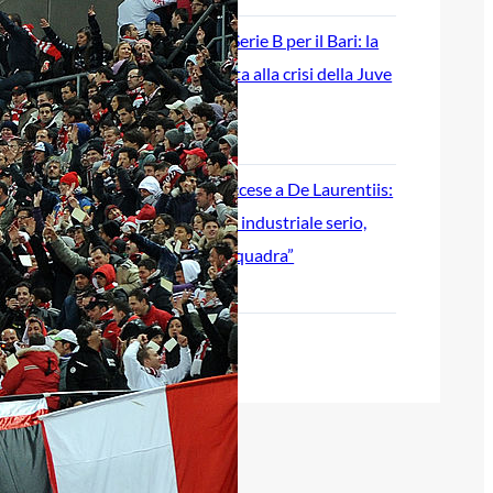
Ripescaggio in Serie B per il Bari: la
speranza è legata alla crisi della Juve
Stabia
28 Maggio 2026
Futuro Bari, Leccese a De Laurentiis:
“Serve un piano industriale serio,
non siamo una seconda squadra”
27 Maggio 2026