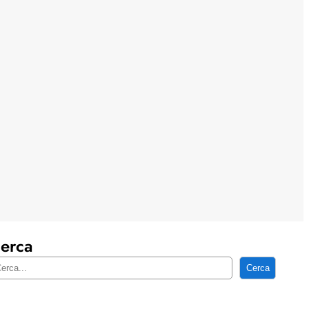
erca
Cerca