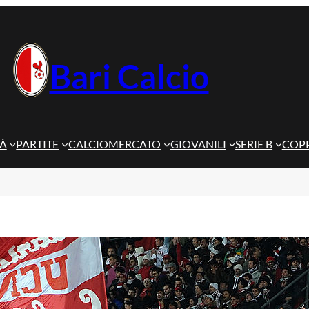
Bari Calcio
TÀ
PARTITE
CALCIOMERCATO
GIOVANILI
SERIE B
COPP