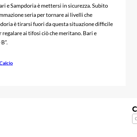
r Bari e Sampdoria è mettersi in sicurezza. Subito
mazione seria per tornare ai livelli che
ria è tirarsi fuori da questa situazione difficile
egalare ai tifosi ciò che meritano. Bari e
 B”.
 Calcio
C
C
e
r