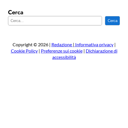
Cerca
C
Cerca
e
r
c
a
Copyright © 2026 |
Redazione
|
Informativa privacy
|
Cookie Policy
|
Preferenze sui cookie
|
Dichiarazione di
accessibilità