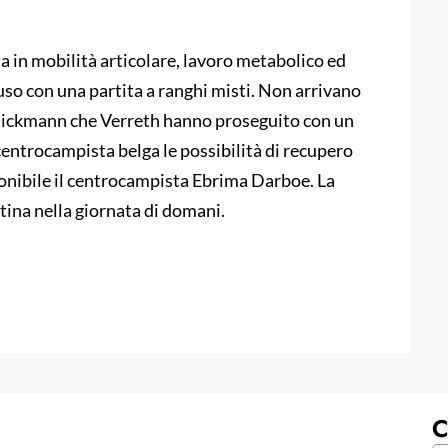
a in mobilità articolare, lavoro metabolico ed
luso con una partita a ranghi misti. Non arrivano
a Dickmann che Verreth hanno proseguito con un
 centrocampista belga le possibilità di recupero
onibile il centrocampista Ebrima Darboe. La
ina nella giornata di domani.
C