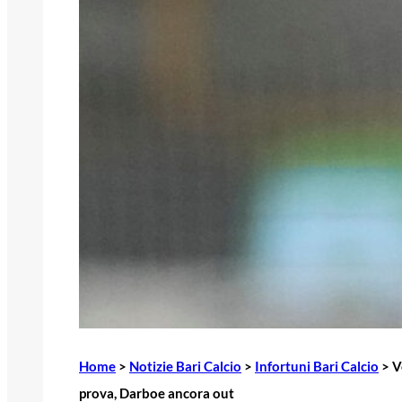
Home
>
Notizie Bari Calcio
>
Infortuni Bari Calcio
>
V
prova, Darboe ancora out