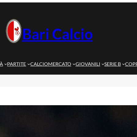
Bari Calcio
TÀ
PARTITE
CALCIOMERCATO
GIOVANILI
SERIE B
COPP