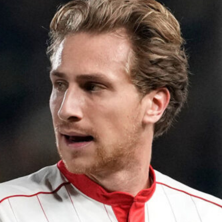
Ripescaggio in Serie B per il Bari: la
speranza è legata alla crisi della Juve
Stabia
28 Maggio 2026
Futuro Bari, Leccese a De Laurentiis:
“Serve un piano industriale serio,
non siamo una seconda squadra”
27 Maggio 2026