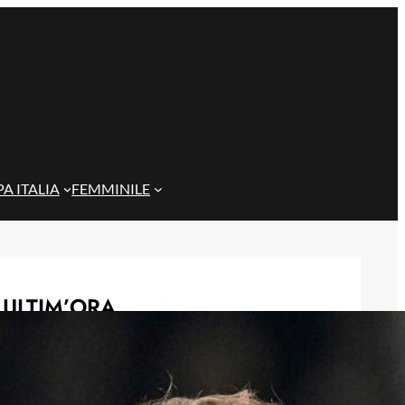
A ITALIA
FEMMINILE
ULTIM’ORA
Gazzi e il legame con Bari: “Sempre
nel mio cuore, spero si rialzi presto”
29 Maggio 2026